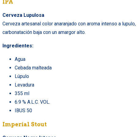
IPA
Cerveza Lupulosa
Cerveza artesanal color anaranjado con aroma intenso a lupulo,
carbonatación baja con un amargor alto.
Ingredientes:
Agua
Cebada malteada
Lúpulo
Levadura
355 ml
6.9 % A.L.C. VOL.
IBUS 50
Imperial Stout