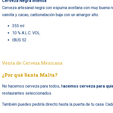
Cerveza Negra Intensa
Cerveza artesanal negra con espuma avellana con muy buena ret
vainilla y cacao, carbonatación baja con un amargor alto.
355 ml
10 % A.L.C. VOL.
IBUS 52
Venta de Cerveza Mexicana
¿Por qué Santa Malta?
No hacemos cerveza para todos, h
acemos cerveza para quie
restaurantes seleccionados.
También puedes pedirla directo hasta la puerta de tu casa.
Cada