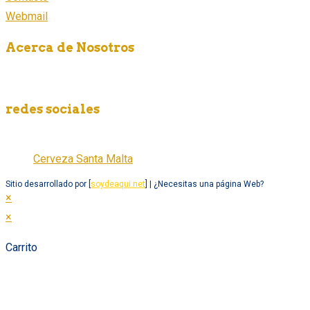
Webmail
Acerca de Nosotros
Somos una empresa fabricante de cerveza artesanal en México,
redes sociales
Cerveza Santa Malta
Cerveza Santa Malta
Sitio desarrollado por [
soydeaqui.net
] | ¿Necesitas una página Web?
×
×
Carrito