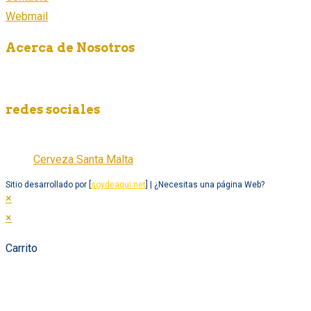
Webmail
Acerca de Nosotros
Somos una empresa fabricante de cerveza artesanal en México,
redes sociales
Cerveza Santa Malta
Cerveza Santa Malta
Sitio desarrollado por [
soydeaqui.net
] | ¿Necesitas una página Web?
×
×
Carrito