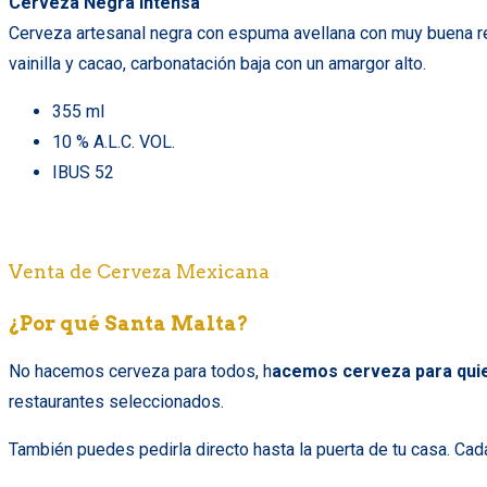
Cerveza Negra Intensa
Cerveza artesanal negra con espuma avellana con muy buena ret
vainilla y cacao, carbonatación baja con un amargor alto.
355 ml
10 % A.L.C. VOL.
IBUS 52
Venta de Cerveza Mexicana
¿Por qué Santa Malta?
No hacemos cerveza para todos, h
acemos cerveza para quie
restaurantes seleccionados.
También puedes pedirla directo hasta la puerta de tu casa.
Cada