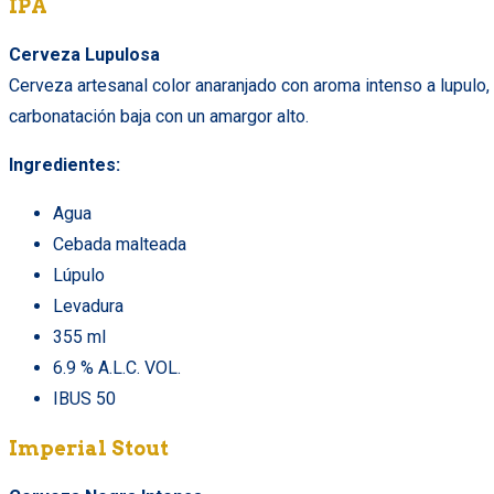
IPA
Cerveza Lupulosa
Cerveza artesanal color anaranjado con aroma intenso a lupulo,
carbonatación baja con un amargor alto.
Ingredientes:
Agua
Cebada malteada
Lúpulo
Levadura
355 ml
6.9 % A.L.C. VOL.
IBUS 50
Imperial Stout