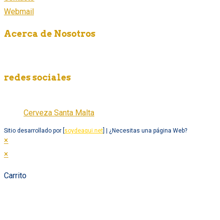
Webmail
Acerca de Nosotros
Somos una empresa fabricante de cerveza artesanal en México,
redes sociales
Cerveza Santa Malta
Cerveza Santa Malta
Sitio desarrollado por [
soydeaqui.net
] | ¿Necesitas una página Web?
×
×
Carrito