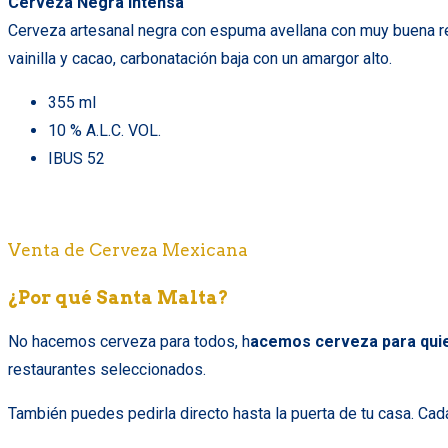
Cerveza Negra Intensa
Cerveza artesanal negra con espuma avellana con muy buena ret
vainilla y cacao, carbonatación baja con un amargor alto.
355 ml
10 % A.L.C. VOL.
IBUS 52
Venta de Cerveza Mexicana
¿Por qué Santa Malta?
No hacemos cerveza para todos, h
acemos cerveza para quie
restaurantes seleccionados.
También puedes pedirla directo hasta la puerta de tu casa.
Cada