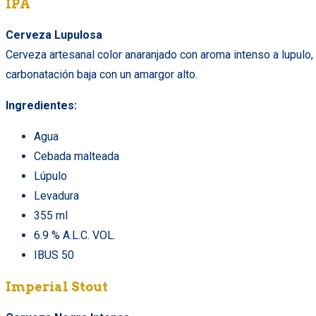
IPA
Cerveza Lupulosa
Cerveza artesanal color anaranjado con aroma intenso a lupulo,
carbonatación baja con un amargor alto.
Ingredientes:
Agua
Cebada malteada
Lúpulo
Levadura
355 ml
6.9 % A.L.C. VOL.
IBUS 50
Imperial Stout