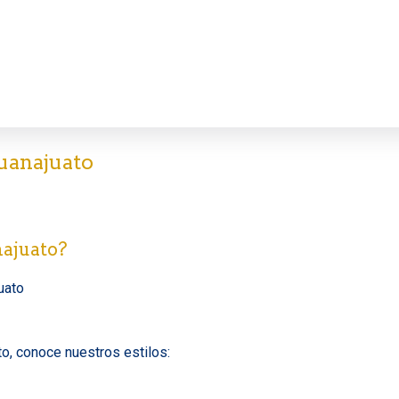
anajuato
najuato?
uato
o, conoce nuestros estilos: