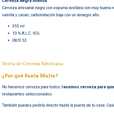
Cerveza Negra Intensa
Cerveza artesanal negra con espuma avellana con muy buena ret
vainilla y cacao, carbonatación baja con un amargor alto.
355 ml
10 % A.L.C. VOL.
IBUS 52
Venta de Cerveza Mexicana
¿Por qué Santa Malta?
No hacemos cerveza para todos, h
acemos cerveza para quie
restaurantes seleccionados.
También puedes pedirla directo hasta la puerta de tu casa.
Cada