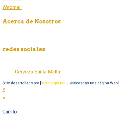
Webmail
Acerca de Nosotros
Somos una empresa fabricante de cerveza artesanal en México,
redes sociales
Cerveza Santa Malta
Cerveza Santa Malta
Sitio desarrollado por [
soydeaqui.net
] | ¿Necesitas una página Web?
×
×
Carrito