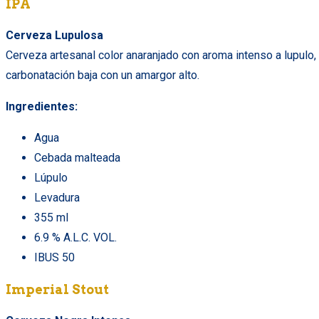
IPA
Cerveza Lupulosa
Cerveza artesanal color anaranjado con aroma intenso a lupulo,
carbonatación baja con un amargor alto.
Ingredientes:
Agua
Cebada malteada
Lúpulo
Levadura
355 ml
6.9 % A.L.C. VOL.
IBUS 50
Imperial Stout