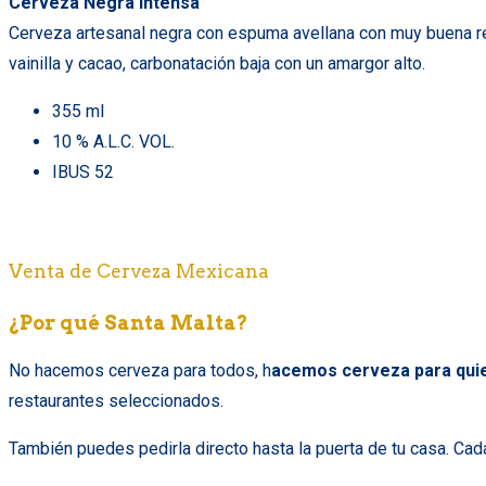
Cerveza Negra Intensa
Cerveza artesanal negra con espuma avellana con muy buena ret
vainilla y cacao, carbonatación baja con un amargor alto.
355 ml
10 % A.L.C. VOL.
IBUS 52
Venta de Cerveza Mexicana
¿Por qué Santa Malta?
No hacemos cerveza para todos, h
acemos cerveza para quie
restaurantes seleccionados.
También puedes pedirla directo hasta la puerta de tu casa.
Cada