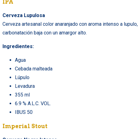
IPA
Cerveza Lupulosa
Cerveza artesanal color anaranjado con aroma intenso a lupulo,
carbonatación baja con un amargor alto.
Ingredientes:
Agua
Cebada malteada
Lúpulo
Levadura
355 ml
6.9 % A.L.C. VOL.
IBUS 50
Imperial Stout