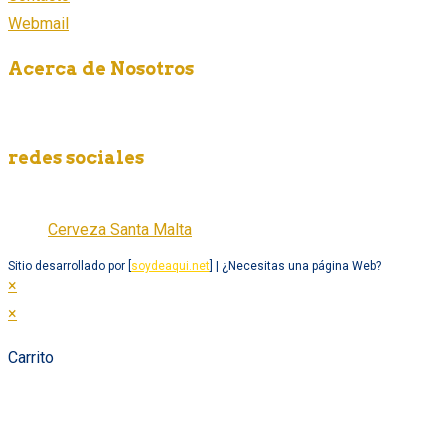
Webmail
Acerca de Nosotros
Somos una empresa fabricante de cerveza artesanal en México,
redes sociales
Cerveza Santa Malta
Cerveza Santa Malta
Sitio desarrollado por [
soydeaqui.net
] | ¿Necesitas una página Web?
×
×
Carrito