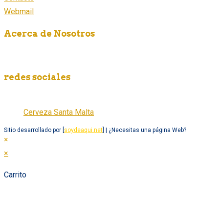
Webmail
Acerca de Nosotros
Somos una empresa fabricante de cerveza artesanal en México,
redes sociales
Cerveza Santa Malta
Cerveza Santa Malta
Sitio desarrollado por [
soydeaqui.net
] | ¿Necesitas una página Web?
×
×
Carrito