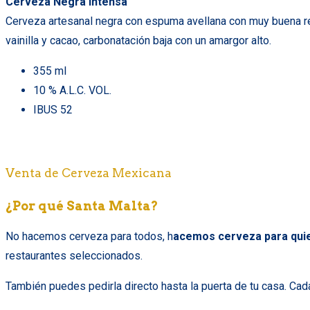
Cerveza Negra Intensa
Cerveza artesanal negra con espuma avellana con muy buena ret
vainilla y cacao, carbonatación baja con un amargor alto.
355 ml
10 % A.L.C. VOL.
IBUS 52
Venta de Cerveza Mexicana
¿Por qué Santa Malta?
No hacemos cerveza para todos, h
acemos cerveza para quie
restaurantes seleccionados.
También puedes pedirla directo hasta la puerta de tu casa.
Cada