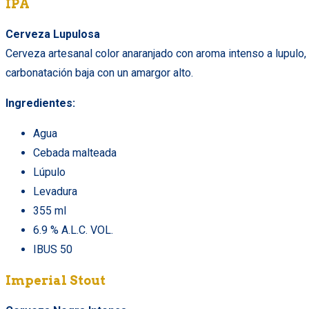
IPA
Cerveza Lupulosa
Cerveza artesanal color anaranjado con aroma intenso a lupulo,
carbonatación baja con un amargor alto.
Ingredientes:
Agua
Cebada malteada
Lúpulo
Levadura
355 ml
6.9 % A.L.C. VOL.
IBUS 50
Imperial Stout